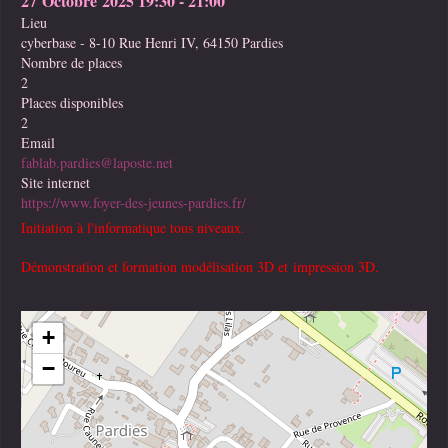
27 Octobre 2025
19:30
-
21:00
Lieu
cyberbase - 8-10 Rue Henri IV, 64150 Pardies
Nombre de places
2
Places disponibles
2
Email
fablab.pardies@laposte.net
Site internet
https://www.foyer-des-jeunes-pardies.fr/
Initiation à l'informatique tous niveaux.
Démonstration et formation modélisation 3D et impression 3D.
+
−