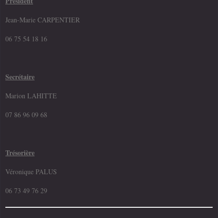
Président
Jean-Marie CARPENTIER
06 75 54 18 16
Secrétaire
Marion LAHITTE
07 86 96 09 68
Trésorière
Véronique PALUS
06 73 49 76 29