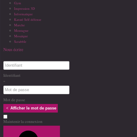
Gym
Impression 3D
Informatique
Karaté Self défense
Marche
Montagne
Mosaïque
Scrabble
Nous écrire
Identifiant
Mot de passe
Afficher le mot de passe
Maintenir la connexion