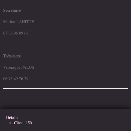
Secrétaire
Marion LAHITTE
07 86 96 09 68
Trésorière
Véronique PALUS
06 73 49 76 29
Détails
Clics : 150