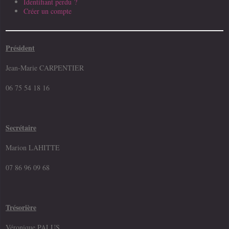
Identifiant perdu ?
Créer un compte
Président
Jean-Marie CARPENTIER
06 75 54 18 16
Secrétaire
Marion LAHITTE
07 86 96 09 68
Trésorière
Véronique PALUS