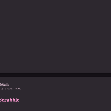
D
Détails
Clics : 228
Scrabble