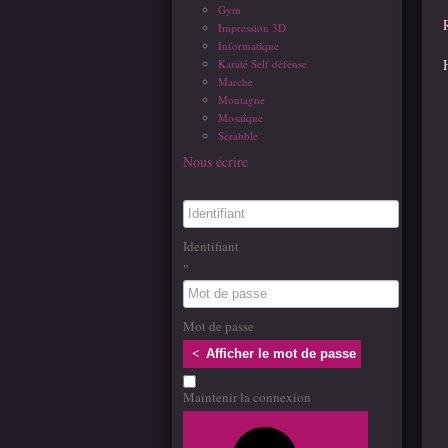
Gym
Impression 3D
Informatique
Karaté Self défense
Marche
Montagne
Mosaïque
Scrabble
Nous écrire
Identifiant
Mot de passe
Afficher le mot de passe
Maintenir la connexion