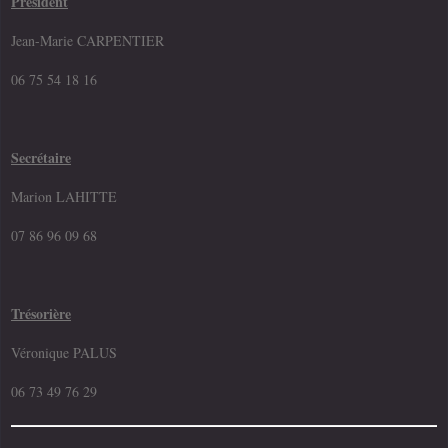
Président
Jean-Marie CARPENTIER
06 75 54 18 16
Secrétaire
Marion LAHITTE
07 86 96 09 68
Trésorière
Véronique PALUS
06 73 49 76 29