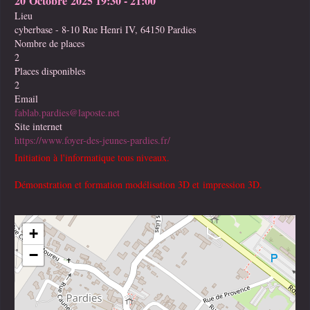
20 Octobre 2025
19:30
-
21:00
Lieu
cyberbase - 8-10 Rue Henri IV, 64150 Pardies
Nombre de places
2
Places disponibles
2
Email
fablab.pardies@laposte.net
Site internet
https://www.foyer-des-jeunes-pardies.fr/
Initiation à l'informatique tous niveaux.
Démonstration et formation modélisation 3D et impression 3D.
+
−