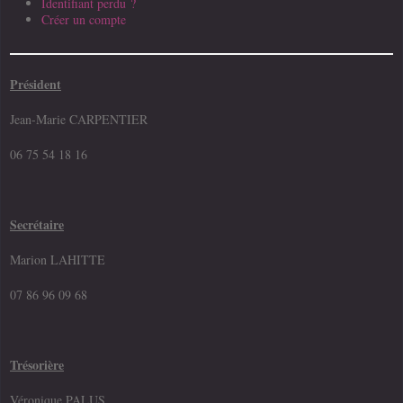
Identifiant perdu ?
Créer un compte
Président
Jean-Marie CARPENTIER
06 75 54 18 16
Secrétaire
Marion LAHITTE
07 86 96 09 68
Trésorière
Véronique PALUS